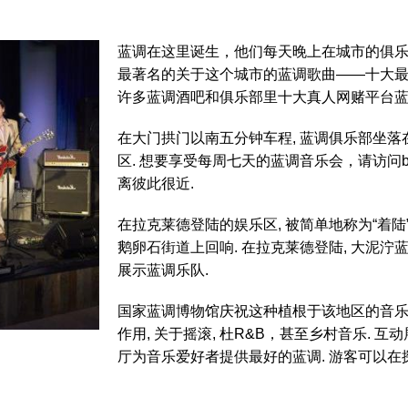
蓝调在这里诞生，他们每天晚上在城市的俱乐部
最著名的关于这个城市的蓝调歌曲——十大最
许多蓝调酒吧和俱乐部里十大真人网赌平台蓝调
在大门拱门以南五分钟车程, 蓝调俱乐部坐落在
区. 想要享受每周七天的蓝调音乐会，请访问bb ' s
离彼此很近.
在拉克莱德登陆的娱乐区, 被简单地称为“着
鹅卵石街道上回响. 在拉克莱德登陆, 大泥泞
展示蓝调乐队.
国家蓝调博物馆庆祝这种植根于该地区的音乐
作用, 关于摇滚, 杜R&B，甚至乡村音乐. 互
厅为音乐爱好者提供最好的蓝调. 游客可以