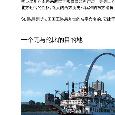
商
密苏里州的圣路易斯位于密西西比河岸边，是美国的心
店
北方勤劳的性格, 迷人的西方历史和优雅的东方建筑.
St. 路易是以法国国王路易九世的名字命名的. 它建于1
保
持
一个无与伦比的目的地
要
做
的
25
件
事
NEIGHBORHOODS
行