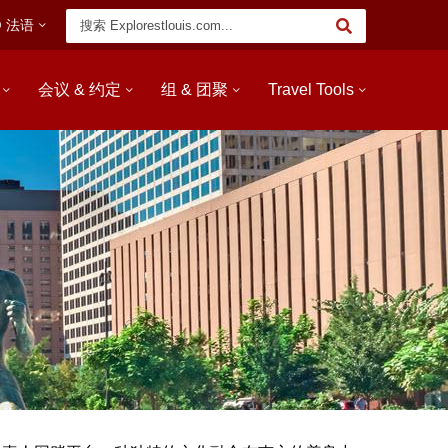
Keyword
法语
搜
索
会议 & 约定
组 & 团聚
Travel Tools