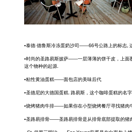
•泰德·德鲁斯冷冻蛋奶沙司——66号公路上的标志
•时尚的圣路易斯披萨——一层薄薄的饼干皮，上面覆
这个物种的起源.
•粘性黄油蛋糕——面包店的美味后代
•圣德尼的大德国蛋糕. 路易斯，这个咖啡蛋糕的名字
•烧烤猪肉牛排——如果你在小型烧烤餐厅寻找猪肉牛
•圣路易排骨——圣路易排骨是从排骨底部提取的猪肉