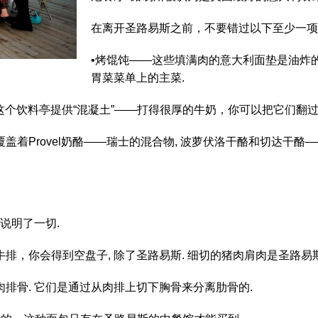
在离开圣路易斯之前，不要错过以下至少一项
•烤馄饨——这些填满肉的意大利面垫是油炸的，配上m
胃菜菜单上的主菜.
, 这个饮料亭提供“混凝土”——打得很厚的牛奶，你可以把它们翻
盖着Provel奶酪——瑞士的混合物, 波萝伏洛干酪和切达干酪
说明了一切.
排，你会得到空盘子, 除了圣路易斯. 细切的猪肉肩肉是圣路易
排骨. 它们是通过从肉排上切下胸骨来分离肋骨的.