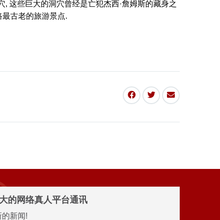
洞穴, 这些巨大的洞穴曾经是亡犯杰西·詹姆斯的藏身之
路最古老的旅游景点.
分
在
通
享
Twitter
过
到
上
电
Facebook
分
子
享
邮
件
分
享
大的网络真人平台通讯
的新闻!