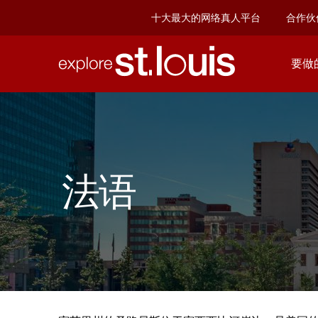
十大最大的网络真人平台
合作伙
要做
看
到
&
DO
法语
餐
厅
&
夜
生
活