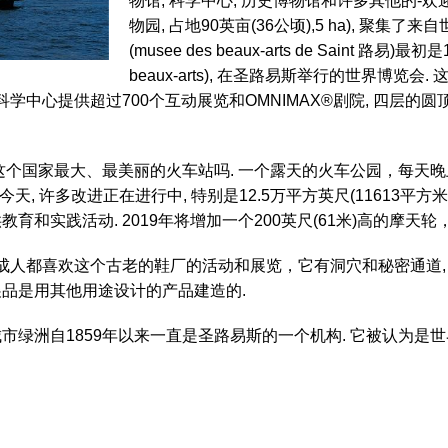
物馆, 科学中心, 历史博物馆和许多其他的-
物园, 占地90英亩(36公顷),5 ha), 聚集
(musee des beaux-arts de Saint 路
beaux-arts), 在圣路易斯举行的世界博
学中心提供超过700个互动展览和OMNIMAX®剧院, 四层的
经是这个国家最大、最美丽的火车站吗. 一个露天的火车公园，每天
, 许多改进正在进行中, 特别是12.5万平方英尺(11613平方米
和实践活动. 2019年将增加一个200英尺(61米)高的摩天
成人都喜欢这个古老的鞋厂的活动和展览，它有洞穴和秘密通道, 一
展品是用其他用途设计的产品建造的.
顷)的城市绿洲自1859年以来一直是圣路易斯的一个机构. 它被认