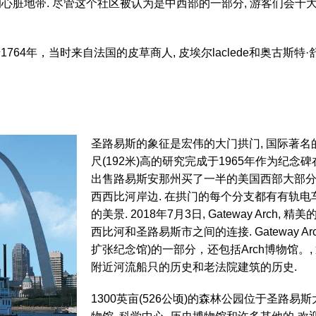
脏地带. 尽管这个社区被认为是中西部的一部分, 游客们会十
764年，当时来自法国的皮草商人, 皮埃尔laclede和奥古斯特·
圣路易斯的象征是宏伟的大门拱门, 国际著名的纪
尺(192米)高的研究完成于1965年作为纪
出售路易斯安那州买了一半的美国西部大部分法
西西比河岸边. 在拱门的每个分支都有有轨
的美景. 2018年7月3日, Gateway Ar
西比河和圣路易斯市之间的连接. Gateway Ar
扩张纪念馆)的一部分，还包括Arch博物馆。
附近河流船只的历史和老法院建筑的历史.
1300英亩(526公顷)的森林公园位于圣路