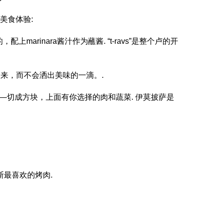
美食体验:
arinara酱汁作为蘸酱. “t-ravs”是整个卢的开
过来，而不会洒出美味的一滴。.
——切成方块，上面有你选择的肉和蔬菜. 伊莫披萨是
斯最喜欢的烤肉.