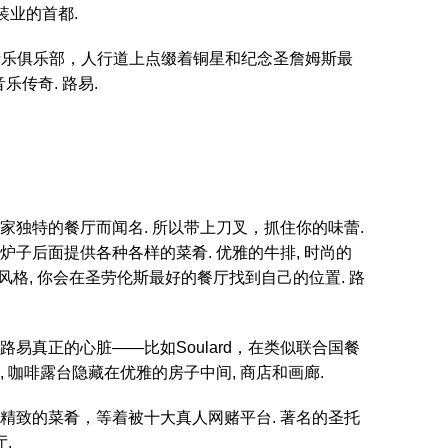
装业的首都.
在音乐俱乐部，人行道上点缀着铜星和纪念圣詹姆斯最
乐传奇. 路易.
独特的餐厅而闻名. 所以带上刀叉，抓住你的味蕾.
子后面提供各种各样的菜肴. 优雅的牛排, 时尚的
风格, 你会在圣劳伦斯最好的餐厅找到自己的位置. 路
易真正的心脏——比如Soulard，在类似联合国餐
, 咖啡露台隐藏在优雅的房子中间, 商店和画廊.
供精致的菜肴，等着被十大真人网赌平台. 著名的圣托
.