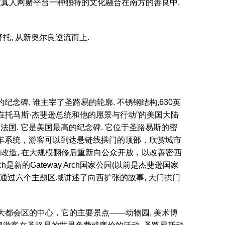
大真人网赌平台一种独特的文化融合在南方的善良中,
舒托, 从新奥尔良逆流而上.
念碑, 谁主宰了圣路易的轮廓. 不锈钢结构,630英
念碑在托马斯·杰斐逊总统和他的愿景与行动”的美国大陆
国. 它是美国最高的纪念碑. 它位于圣路易斯的密
电车系统，游客可以到达悬链线拱门的顶部，欣赏城市
ch, 精美的改造, 在大规模翻修后重新向公众开放，以改善密西
ch是新的Gateway Arch国家公园(以前是杰斐逊国家
, 通过六个主题区域讲述了向西扩张的故事, 大门拱门
易斯大都会区的中心，它的主要景点——动物园, 美术博