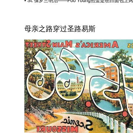
• St. 保罗三明治——Foo Young煎蛋是在白
母亲之路穿过圣路易斯