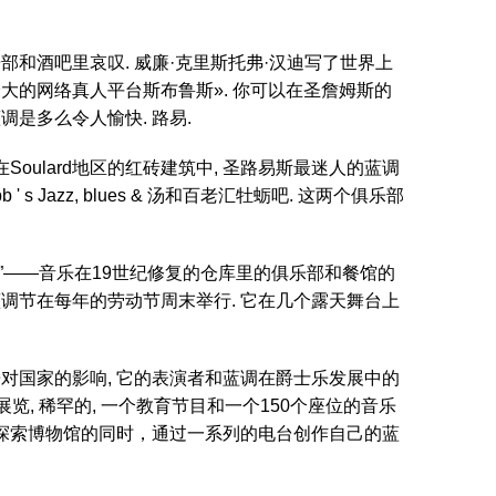
和酒吧里哀叹. 威廉·克里斯托弗·汉迪写了世界上
大的网络真人平台斯布鲁斯». 你可以在圣詹姆斯的
是多么令人愉快. 路易.
Soulard地区的红砖建筑中, 圣路易斯最迷人的蓝调
 Jazz, blues & 汤和百老汇牡蛎吧. 这两个俱乐部
陆”——音乐在19世纪修复的仓库里的俱乐部和餐馆的
蓝调节在每年的劳动节周末举行. 它在几个露天舞台上
对国家的影响, 它的表演者和蓝调在爵士乐发展中的
动展览, 稀罕的, 一个教育节目和一个150个座位的音乐
在探索博物馆的同时，通过一系列的电台创作自己的蓝