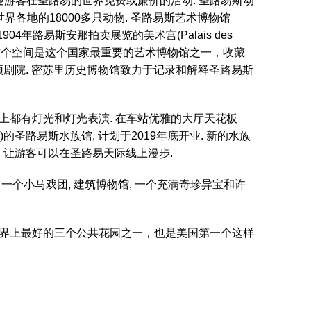
欢迎游客在圣路易的世界免费或廉价的活动. 圣路易斯动
了来自世界各地的18000多只动物. 圣路易斯艺术博物馆
易)最初是1904年路易斯安那拍卖展览的美术宫(Palais des
览会. 这个空间是这个国家最重要的艺术博物馆之一，收藏
圆顶剧院. 密苏里历史博物馆致力于记录和解释圣路易斯
晚上都有灯光和灯光表演. 在车站优雅的大厅天花板
)的圣路易斯水族馆, 计划于2019年底开业. 新的水族
轮，让游客可以在圣路易天际线上漫步.
个小马戏团, 建筑博物馆, 一个充满奇珍异宝和许
为是世界上最好的三个公共花园之一，也是美国第一个这样