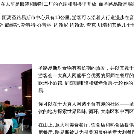
 在以前是服装和制鞋工厂的仓库和阁楼里开放, 而圣路易斯是服
街区，距离圣路易斯市中心只有13公里, 游客可以沿着人行道漫步
斯·戴维斯, 斯科特·乔普林, 约翰尼·约翰逊, 查克·贝瑞和其他几个音
圣路易斯对食物有着长期的热爱，并以其数千家
游客会十大真人网赌平台优秀的厨师在餐厅的炉
欧洲小酒馆, 庭院咖啡馆和烧烤角落-无论你的
易.
你可以在十大真人网赌平台有趣的社区——圣路
饮的地方探索世界风味, 循环, 大南区和中西区
在山上, 意大利美食餐厅, 饮食店和熟食店提
尼餐厅. 路易斯被认为是美国最好的意大利餐厅