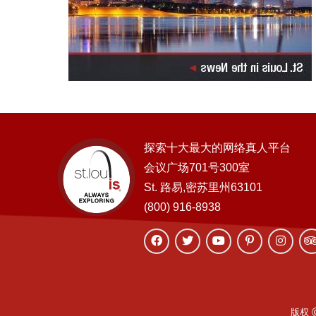
行
程
一
天
旅
行
探索十大最大的网络真人平台
会议广场701号300室
St. 路易,密苏里州63101
(800) 916-8938
facebook
twitter
youtube
pinterest
instag
t
链
链
链
链
链
接
接
接
接
接
版权