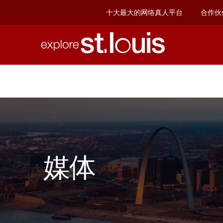
十大最大的网络真人平台
合作伙
看
到
十大最大的网络真人平台
&
DO
餐
厅
媒体
&
夜
生
活