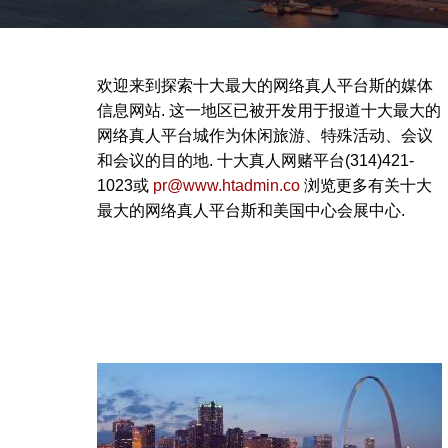
商
店
欢迎来到探索十大最大的网络真人平台斯的媒体
保
信息网站. 这一地区已被开发用于报道十大最大的
持
网络真人平台城作为休闲旅游、特殊活动、会议
和会议的目的地. 十大真人网赌平台(314)421-
要
1023或
pr@www.htadmin.co
浏览更多有关十大
做
最大的网络真人平台斯和美国中心会展中心.
的
25
件
事
社
区