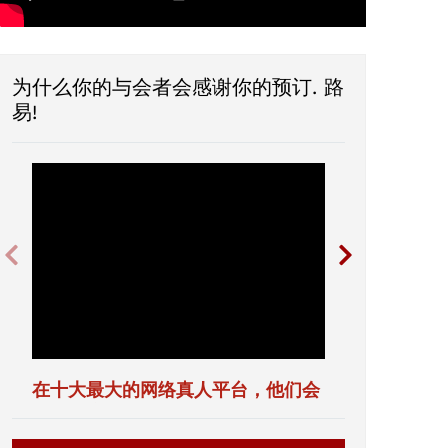
为什么你的与会者会感谢你的预订. 路
易!
在
他
十
们
大
每
最
晚
大
都
的
能
网
听
络
到
真
很
在十大最大的网络真人平台，他们会
他们每晚
人
棒
保持健康的
平
的