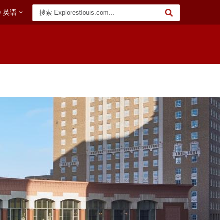
关
英语
键
字
搜
索
会议 & 约定
组 & 团聚
十大真人网赌平台