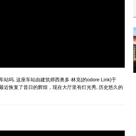
. 这座车站由建筑师西奥多·林克(的odore Link)于
合车站最近恢复了昔日的辉煌，现在大厅里有灯光秀, 历史悠久的