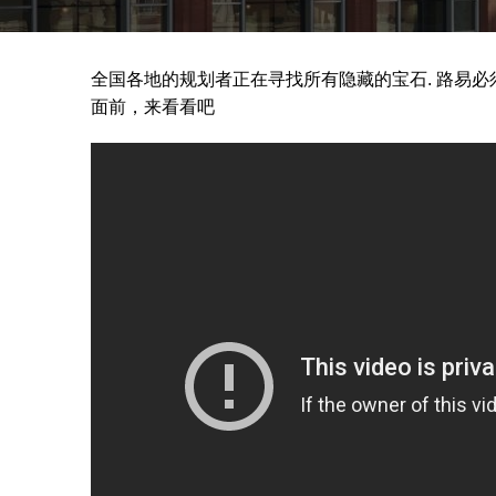
商
店
全国各地的规划者正在寻找所有隐藏的宝石. 路易必
保
面前，来看看吧
持
要
做
的
25
件
事
社
区