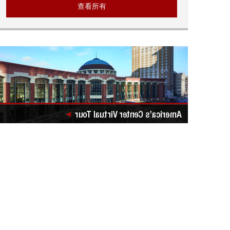
台，
现
查看所有
他
场
们
音
会
乐
保
持
健
康
的