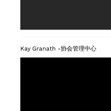
行
程
一
天
旅
行
Kay Granath -协会管理中心