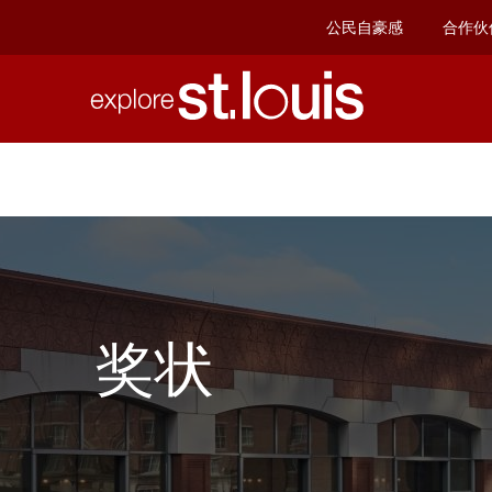
公民自豪感
合作伙
看
到
十大最大的网络真人平台
&
DO
餐
厅
奖状
&
夜
生
活